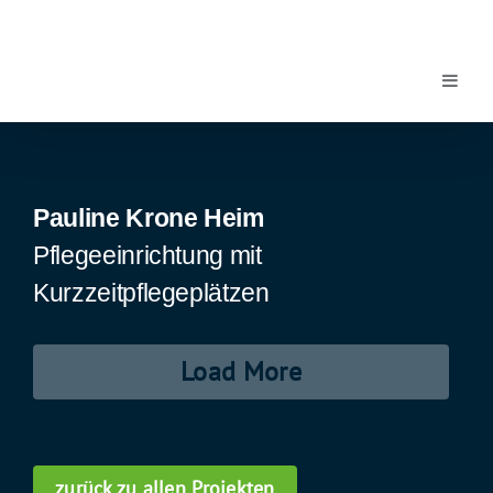
Zum
Inhalt
springen
Pauline Krone Heim
Pflegeeinrichtung mit
Kurzzeitpflegeplätzen
Load More
zurück zu allen Projekten