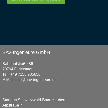
BAV-Ingenieure GmbH
Bahnhofstraße 86
70794 Filderstadt
Tel.: +49 7158 985650
E-Mail:
info@bav-ingenieure.de
Standort Schwarzwald-Baar-Heuberg
Albstraße 7