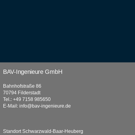
BAV-Ingenieure GmbH
Bahnhofstraße 86
70794 Filderstadt
Tel.: +49 7158 985650
E-Mail:
info@bav-ingenieure.de
Standort Schwarzwald-Baar-Heuberg